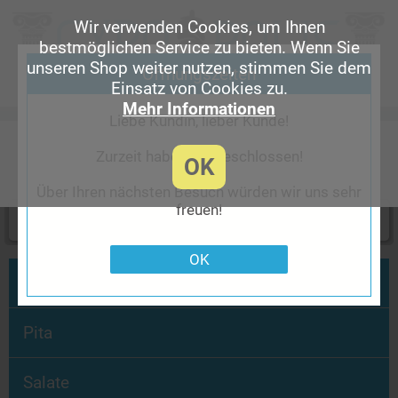
Wir verwenden Cookies, um Ihnen
bestmöglichen Service zu bieten. Wenn Sie
unseren Shop weiter nutzen, stimmen Sie dem
Öffnungszeiten
Einsatz von Cookies zu.
Mehr Informationen
Liebe Kundin, lieber Kunde!
Restaurant Gyropolis
Zurzeit haben wir geschlossen!
Daimlerstr. 75, 22761 Hamburg
OK
017623807351 ///// 04078056003
Über Ihren nächsten Besuch würden wir uns sehr
freuen!
Lieferung
Heute keine Lieferung
OK
Neuer Burger
Pita
Salate