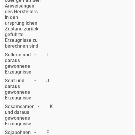
oder gemäß den
Anweisungen
des Herstellers
in den
ursprünglichen
Zustand zurück­
geführte
Erzeugnisse zu
berechnen sind
Sellerie und
-
I
daraus
gewonnene
Erzeugnisse
Senf und
-
J
daraus
gewonnene
Erzeugnisse
Sesamsamen
-
K
und daraus
gewonnene
Erzeugnisse
Sojabohnen
-
F