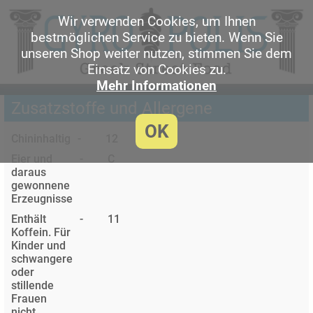
Wir verwenden Cookies, um Ihnen
bestmöglichen Service zu bieten. Wenn Sie
unseren Shop weiter nutzen, stimmen Sie dem
Einsatz von Cookies zu.
Mehr Informationen
Zusatzstoffe und Allergene
OK
Chininhaltig
-
12
Eier und
-
C
daraus
gewonnene
Erzeugnisse
Enthält
-
11
Koffein. Für
Kinder und
schwangere
oder
stillende
Frauen
nicht